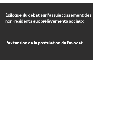
Épilogue du débat sur l’assujettissement des
non-résidents aux prélèvements sociaux
L'extension de la postulation de l'avocat
SELARL ADVO, société d’exercice libérale à
responsabilité limitée au capital de 2.000
euros / RCS Vannes n°817 824 055 /
N° TVA Intracommunautaire : FR 58 817 824
055 / N° IBAN : FR76 1551 9390 4300 0219
7630 481. ©2026 by ADVO.