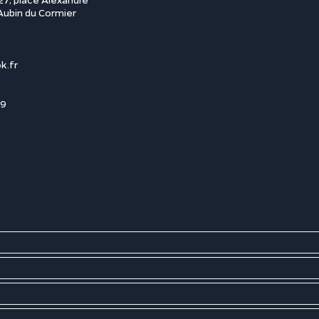
 Aubin du Cormier
k.fr
89