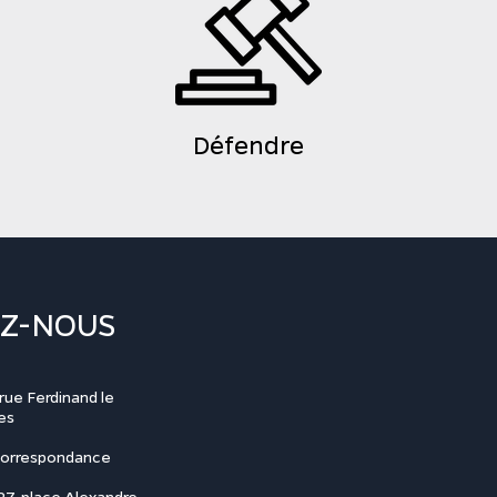
Défendre
Z-NOUS
rue Ferdinand le
es
correspondance
7, place Alexandre